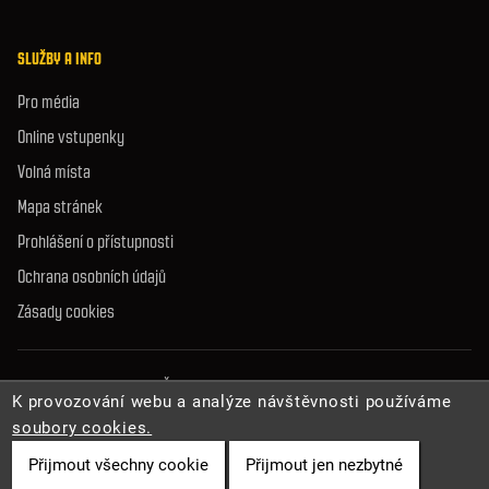
SLUŽBY A INFO
Pro média
Online vstupenky
Volná místa
Mapa stránek
Prohlášení o přístupnosti
Ochrana osobních údajů
Zásady cookies
© 2026 Správa jeskyní České republiky. Všechna práva vyhrazena.
K provozování webu a analýze návštěvnosti používáme
soubory cookies.
Přijmout všechny cookie
Přijmout jen nezbytné
Cookies