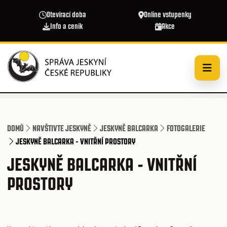
Přejít k hlavnímu obsahu
Otevírací doba
Online vstupenky
Info a ceník
Akce
DOMŮ
NAVŠTIVTE JESKYNĚ
JESKYNĚ BALCARKA
FOTOGALERIE
JESKYNĚ BALCARKA - VNITŘNÍ PROSTORY
JESKYNĚ BALCARKA - VNITŘNÍ
PROSTORY