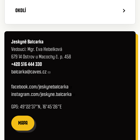
OKOLÍ
Jeskyně Balcarka
Vedoucí: Mgr. Eva Hebelková
679 14 Ostrov u Macochy č. p. 458
+420 516 444 330
balcarka@caves.cz
facebook.com/jeskynebalcarka
instagram.com/jeskyne.balcarka
GPS: 49°22′37″N, 16°45′26″E
MAPA