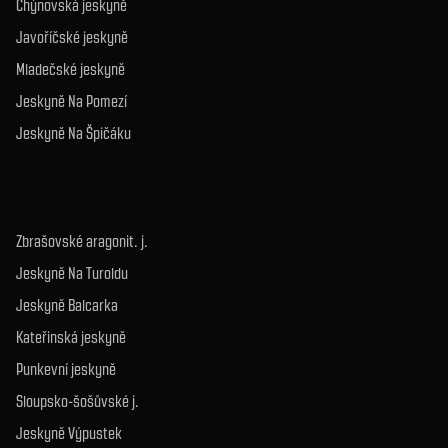
Chýnovská jeskyně
Javoříčské jeskyně
Mladečské jeskyně
Jeskyně Na Pomezí
Jeskyně Na Špičáku
Zbrašovské aragonit. j.
Jeskyně Na Turoldu
Jeskyně Balcarka
Kateřinská jeskyně
Punkevní jeskyně
Sloupsko-šošůvské j.
Jeskyně Výpustek