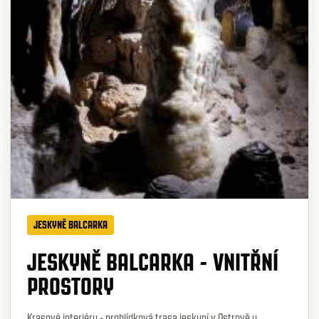
JESKYNĚ BALCARKA
JESKYNĚ BALCARKA - VNITŘNÍ
PROSTORY
Krasové interiéry - prohlídková trasa jeskyní v Ostrově u