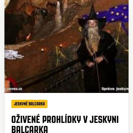
JESKYNĚ BALCARKA
OŽIVENÉ PROHLÍDKY V JESKYNI
BALCARKA