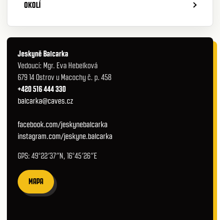
OKOLÍ
Jeskyně Balcarka
Vedoucí: Mgr. Eva Hebelková
679 14 Ostrov u Macochy č. p. 458
+420 516 444 330
balcarka@caves.cz
facebook.com/jeskynebalcarka
instagram.com/jeskyne.balcarka
GPS: 49°22′37″N, 16°45′26″E
MAPA