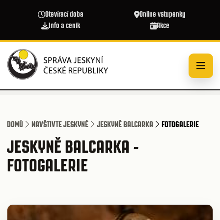
Přejít k hlavnímu obsahu
Otevírací doba
Online vstupenky
Info a ceník
Akce
DOMŮ
NAVŠTIVTE JESKYNĚ
JESKYNĚ BALCARKA
FOTOGALERIE
JESKYNĚ BALCARKA -
FOTOGALERIE