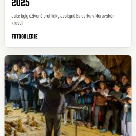
2025
Jaké byly oživené prohlídky Jeskyně Balcarka v Moravském
krasu?
FOTOGALERIE