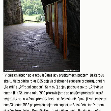
I v dalších letech pokračoval Šamalík v průzkumech podzemí Balcarovy
skály. Na začátku roku 1935 objevil překrásně zdobené prostory, dnešní
„Galerii" a „Přírodní chodbu". Sám svůj objev popisuje takto: „Právě ve
dnech 11. a 12. ledna roku 1935 prorazili jsme do nových prostorů, které
svými útvary a krásou předčí všecky naše jeskyně. Opakuji zde, co jsem
dne 23. ledna 1935 po prvních dojmech napsal do Selských hlasů: Jsem
starým žurnalistou. Dvaačtyřicet roků píši do novin. Ale dnes musím