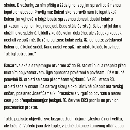
skalou. Divoženky za ním přišly a žádaly ho, aby jim spravil polámanou
lopatu chlebovou. Pravily mu: Balcařisko, spravíš nám to lopatisko?
Balcar jim vyhověl a když lopatu spravenou donesl, dostal koláč s
příkazem, aby ho nikdy nedojedl. Bude stále čerstvý. Balcar přijal dar a
uložil ho ve spižírně. Ujídali z koláče velmi dobrého, ale vždycky kousek
nechali ve spižírně. Do rána byl zase koláč celý. Až jednou ze zvědavosti
Balcar celý koláč snědl. Ráno našel ve spižírně místo koláče kravinec.
Tak byl potrestán."
Balcarova skála s tajemným otvorem až do 19. století budila respekt před
místním obyvatelstvem. Byla opředena pověrami a pověstmi. Až v druhé
polovině 19. století se stala předmětem výzkumů. Ve 20. letech 20.
století začal v oblasti Balcarovy skály a okolí aktivně působit ostrovský
občan, poslanec Josef Šamalík. Procházel s virgulí po povrchu a hledal
cesty do předpokládaných jeskyní. 16. června 1923 pronikl do prvních
podzemních prostor.
Takto popisuje objevitel své bezprostřední dojmy: „Jeskyně není veliká,
ale krásná. Vpředu jsou dvě kaple, v jedné dokonce kamenný oltář. Jsou