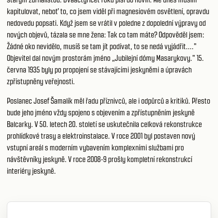
kapitulovat, neboť to, co jsem viděl při magnesiovém osvětlení, opravdu
nedovedu popsati. Když jsem se vrátil v poledne z dopolední výpravy od
nových objevů, tázala se mne žena: Tak co tam máte? Odpověděl jsem:
Žádné oko nevidělo, musíš se tam jít podívat, to se nedá vyjádřit...."
Objevitel dal novým prostorám jméno „Jubilejní dómy Masarykovy." 15.
června 1935 byly po propojení se stávajícími jeskyněmi a úpravách
zpřístupněny veřejnosti.
Poslanec Josef Šamalík měl řadu příznivců, ale i odpůrců a kritiků. Přesto
bude jeho jméno vždy spojeno s objevením a zpřístupněním jeskyně
Balcarky. V 50. letech 20. století se uskutečnila celková rekonstrukce
prohlídkové trasy a elektroinstalace. V roce 2001 byl postaven nový
vstupní areál s moderním vybavením komplexními službami pro
návštěvníky jeskyně. V roce 2008-9 prošly kompletní rekonstrukcí
interiéry jeskyně.