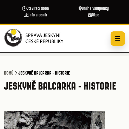
Přejít k hlavnímu obsahu
Otevírací doba
Online vstupenky
Info a ceník
Akce
DOMŮ
JESKYNĚ BALCARKA - HISTORIE
JESKYNĚ BALCARKA - HISTORIE