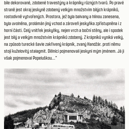
bíle dekorované, zdobené travestýny a krápníky různých tvarů. Po pravé
straně jest okraj jeskyně zdobený velkým množstvím bílých krápníků,
rostodivně vytvořených. Prostora, jež byla balvany a hlinou zanesena,
byla uvolněna, prolámán jiný vchod a zároveň jeskyňka zpřístupněna i z
horní části. Celý vnitřek jeskyňky, nejen vrch a boční stěny, ale i spodek
jest bílý a velkým množstvím krápníků zdobený. Z krápníků vyniká velký,
na způsob turecké šavle zakřivený krápník, zvaný Handžár. proti němu
stojí kuželovitý stalagmit. Dělníci pojmenovali jeskyni mým jménem. Já ji
však pojmenoval Popeluškou..."