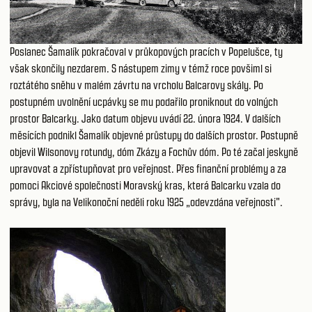
Poslanec Šamalík pokračoval v průkopových pracích v Popelušce, ty
však skončily nezdarem. S nástupem zimy v témž roce povšiml si
roztátého sněhu v malém závrtu na vrcholu Balcarovy skály. Po
postupném uvolnění ucpávky se mu podařilo proniknout do volných
prostor Balcarky. Jako datum objevu uvádí 22. února 1924. V dalších
měsících podnikl Šamalík objevné průstupy do dalších prostor. Postupně
objevil Wilsonovy rotundy, dóm Zkázy a Fochův dóm. Po té začal jeskyně
upravovat a zpřístupňovat pro veřejnost. Přes finanční problémy a za
pomoci Akciové společnosti Moravský kras, která Balcarku vzala do
správy, byla na Velikonoční neděli roku 1925 „odevzdána veřejnosti".