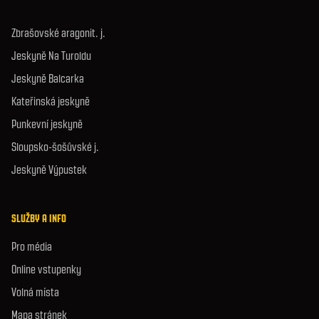
Zbrašovské aragonit. j.
Jeskyně Na Turoldu
Jeskyně Balcarka
Kateřinská jeskyně
Punkevní jeskyně
Sloupsko-šošůvské j.
Jeskyně Výpustek
SLUŽBY A INFO
Pro média
Online vstupenky
Volná místa
Mapa stránek