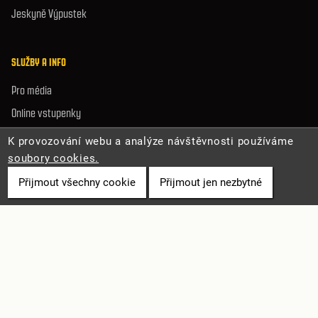
Jeskyně Výpustek
SLUŽBY A INFO
Pro média
Online vstupenky
Volná místa
K provozování webu a analýze návštěvnosti používáme
Mapa stránek
soubory cookies.
Prohlášení o přístupnosti
Přijmout všechny cookie
Přijmout jen nezbytné
Ochrana osobních údajů
Zásady cookies
© 2026 Správa jeskyní České republiky. Všechna práva vyhrazena.