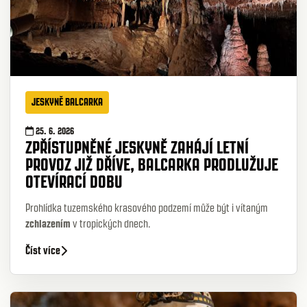
JESKYNĚ BALCARKA
25. 6. 2026
ZPŘÍSTUPNĚNÉ JESKYNĚ ZAHÁJÍ LETNÍ
PROVOZ JIŽ DŘÍVE, BALCARKA PRODLUŽUJE
OTEVÍRACÍ DOBU
Prohlídka tuzemského krasového podzemí může být i vítaným
zchlazením
v tropických dnech.
Číst více