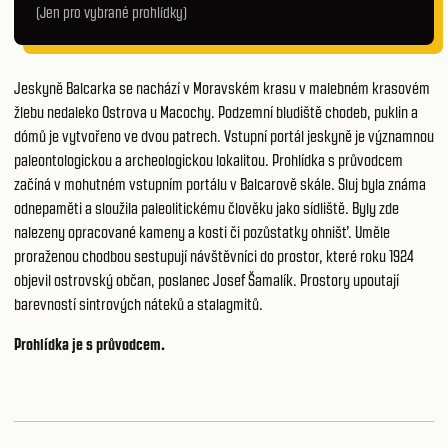
(Jen pro vybrané prohlídky)
Jeskyně Balcarka se nachází v Moravském krasu v malebném krasovém
žlebu nedaleko Ostrova u Macochy. Podzemní bludiště chodeb, puklin a
dómů je vytvořeno ve dvou patrech. Vstupní portál jeskyně je významnou
paleontologickou a archeologickou lokalitou. Prohlídka s průvodcem
začíná v mohutném vstupním portálu v Balcarově skále. Sluj byla známa
odnepaměti a sloužila paleolitickému člověku jako sídliště. Byly zde
nalezeny opracované kameny a kosti či pozůstatky ohnišť. Uměle
proraženou chodbou sestupují návštěvníci do prostor, které roku 1924
objevil ostrovský občan, poslanec Josef Šamalík. Prostory upoutají
barevností sintrových náteků a stalagmitů.
Prohlídka je s průvodcem.