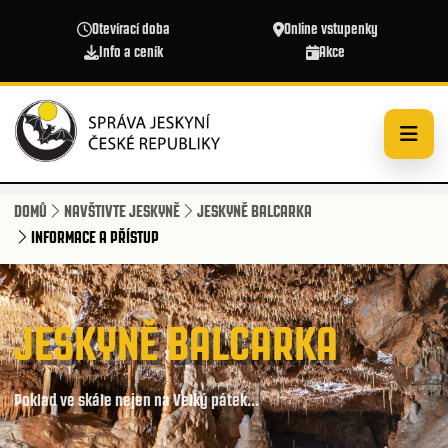
Přejít k hlavnímu obsahu
Otevírací doba
Online vstupenky
Info a ceník
Akce
DOMŮ
NAVŠTIVTE JESKYNĚ
JESKYNĚ BALCARKA
INFORMACE A PŘÍSTUP
JESKYNĚ BALCARKA
Poklad ve skále nejen na Velký pátek...