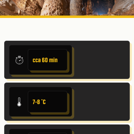
cca 60 min
7-8 ˚C