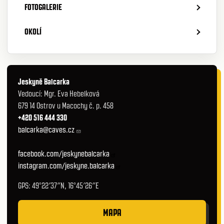
FOTOGALERIE
OKOLÍ
Jeskyně Balcarka
Vedoucí: Mgr. Eva Hebelková
679 14 Ostrov u Macochy č. p. 458
+420 516 444 330
balcarka@caves.cz
facebook.com/jeskynebalcarka
instagram.com/jeskyne.balcarka
GPS: 49°22′37″N, 16°45′26″E
MAPA