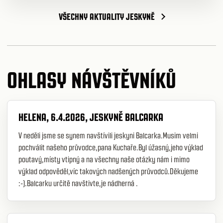
VŠECHNY AKTUALITY JESKYNĚ
OHLASY NÁVŠTĚVNÍKŮ
HELENA, 6.4.2026, JESKYNĚ BALCARKA
V neděli jsme se synem navštívili jeskyni Balcarka.Musim velmi
pochválit našeho průvodce,pana Kuchaře.Byl úžasný,jeho výklad
poutavý,místy vtipný a na všechny naše otázky nám i mimo
výklad odpověděl,víc takových nadšených průvodců.Děkujeme
:-).Balcarku určitě navštivte,je nádherná .